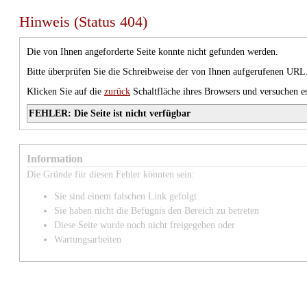
Hinweis (Status 404)
Die von Ihnen angeforderte Seite konnte nicht gefunden werden.
Bitte überprüfen Sie die Schreibweise der von Ihnen aufgerufenen URL
Klicken Sie auf die
zurück
Schaltfläche ihres Browsers und versuchen es
FEHLER: Die Seite ist nicht verfügbar
Information
Die Gründe für diesen Fehler könnten sein:
Sie sind einem falschen Link gefolgt
Sie haben nicht die Befugnis den Bereich zu betreten
Diese Seite wurde noch nicht freigegeben oder
Wartungsarbeiten